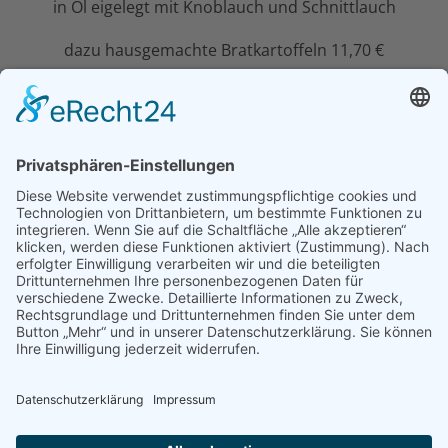
in Öl eigelegt mit Knoblauch und Schnittlauch
dazu hausgemachte Bratkartoffeln 11,70 €
Brot und Wasser stillen den Hunger
jedes Menschen, aber unsere Kultur
hat die Gastronomie erfunden.
Honore de Balzac (1799-150)
Alle Preise sind in Euro inklusive MwSt. und
Bedienungsgeld
12 2023