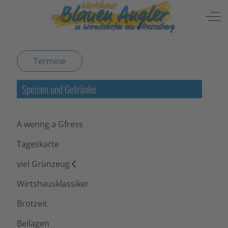
Mobile Menu Toggle
Off
Termine
Speisen und Getränke
A wenng a Gfress
Tageskarte
viel Grünzeug
Wirtshausklassiker
Brotzeit
Beilagen