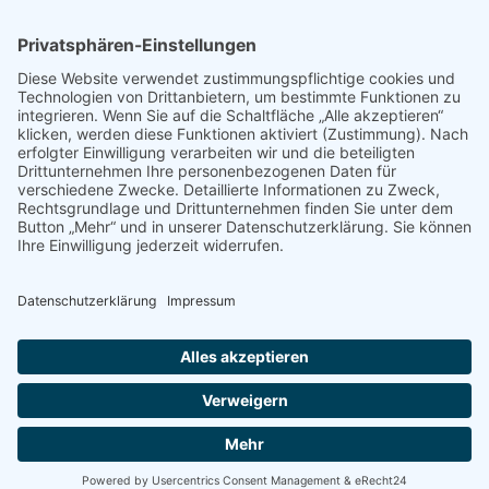
19,70 €
(kleine Portion 16,70 €)
Currywurst
mit einer würzigen Soße dazu Pommes 9,90
Alle Preise sind in Euro inklusive MwSt. und
Bedienungsgeld
12 2023
Impressum
Datenschutz
© Wirtshaus zum Blauen Angler 2026, Template by
Joomlaplates