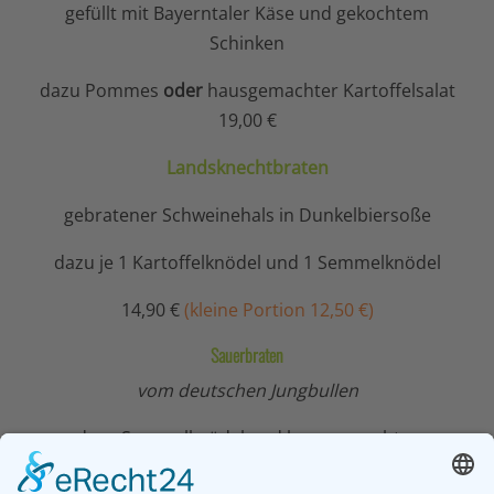
gefüllt mit Bayerntaler Käse und gekochtem
Schinken
dazu Pommes
oder
hausgemachter Kartoffelsalat
19,00 €
Landsknechtbraten
gebratener Schweinehals in Dunkelbiersoße
dazu je 1 Kartoffelknödel und 1 Semmelknödel
14,90 €
(kleine Portion 12,50 €)
Sauerbraten
vom deutschen Jungbullen
dazu Semmelknödel und hausgemachtes
Gewürzblaukraut