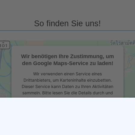
So finden Sie uns!
Wir benötigen Ihre Zustimmung, um
den Google Maps-Service zu laden!
Wir verwenden einen Service eines
Drittanbieters, um Karteninhalte einzubetten.
Dieser Service kann Daten zu Ihren Aktivitäten
sammeln. Bitte lesen Sie die Details durch und
stimmen Sie der Nutzung des Service zu, um
diese Karte anzuzeigen.
Mehr Informationen