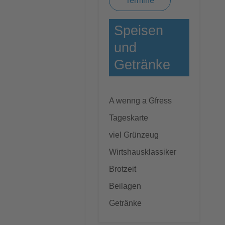
Termine
Speisen
und
Getränke
A wenng a Gfress
Tageskarte
viel Grünzeug
Wirtshausklassiker
Brotzeit
Beilagen
Getränke